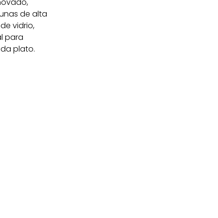
novado,
unas de alta
e vidrio,
l para
da plato.